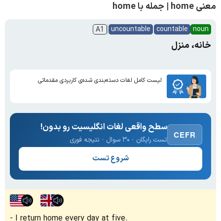
معنی home | جمله با home
uncountable
countable
noun
A1
خانه، منزل
لیست کامل لغات دسته‌بندی شده‌ی کاربردی مقدماتی
سطح واقعی لغات انگلیسیت رو بدون!
CEFR
تست رایگان · ۳۰ سوال · نتیجه فوری
شروع تست
I return home every day at five.