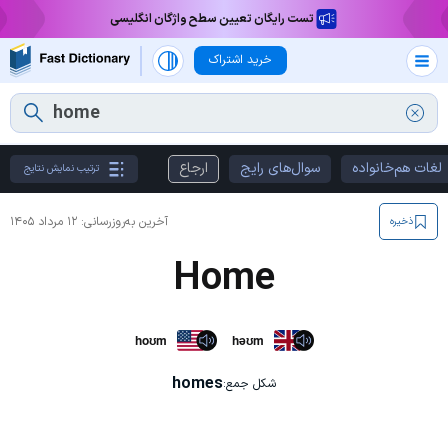
تست رایگان تعیین سطح واژگان انگلیسی
خرید اشتراک
لغات هم‌خانواده
سوال‌های رایج
ارجاع
ترتیب نمایش نتایج
آخرین به‌روزرسانی:
۱۲ مرداد ۱۴۰۵
ذخیره
Home
hoʊm
həʊm
homes
شکل جمع: