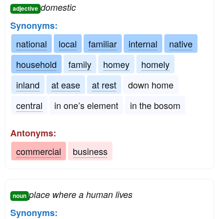
domestic
adjective
Synonyms:
national
local
familiar
internal
native
household
family
homey
homely
inland
at ease
at rest
down home
central
in one’s element
in the bosom
Antonyms:
commercial
business
place where a human lives
noun
Synonyms: