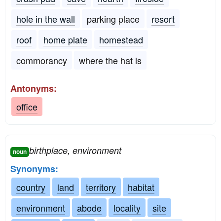
hole in the wall
parking place
resort
roof
home plate
homestead
commorancy
where the hat is
Antonyms:
office
birthplace, environment
noun
Synonyms:
country
land
territory
habitat
environment
abode
locality
site