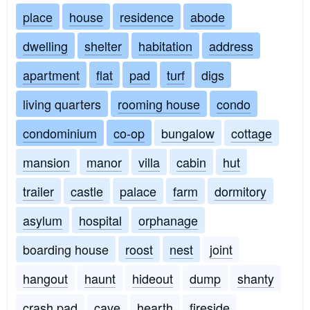
place
house
residence
abode
dwelling
shelter
habitation
address
apartment
flat
pad
turf
digs
living quarters
rooming house
condo
condominium
co-op
bungalow
cottage
mansion
manor
villa
cabin
hut
trailer
castle
palace
farm
dormitory
asylum
hospital
orphanage
boarding house
roost
nest
joint
hangout
haunt
hideout
dump
shanty
crash pad
cave
hearth
fireside