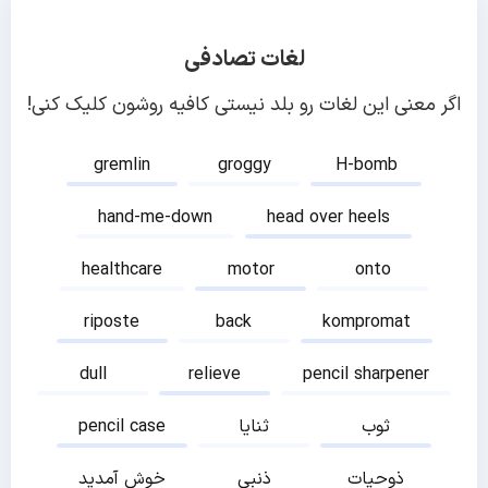
لغات تصادفی
اگر معنی این لغات رو بلد نیستی کافیه روشون کلیک کنی!
gremlin
groggy
H-bomb
hand-me-down
head over heels
healthcare
motor
onto
riposte
back
kompromat
dull
relieve
pencil sharpener
ثوب
ثنایا
pencil case
ذوحیات
ذنبی
خوش آمدید