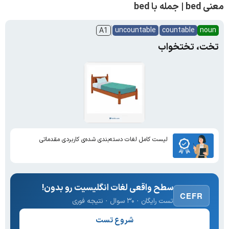
معنی bed | جمله با bed
uncountable
countable
noun
A1
تخت، تختخواب
لیست کامل لغات دسته‌بندی شده‌ی کاربردی مقدماتی
سطح واقعی لغات انگلیسیت رو بدون!
CEFR
تست رایگان · ۳۰ سوال · نتیجه فوری
شروع تست