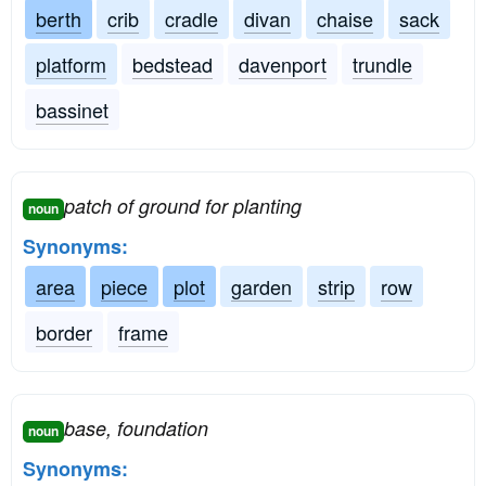
berth
crib
cradle
divan
chaise
sack
platform
bedstead
davenport
trundle
bassinet
patch of ground for planting
noun
Synonyms:
area
piece
plot
garden
strip
row
border
frame
base, foundation
noun
Synonyms: