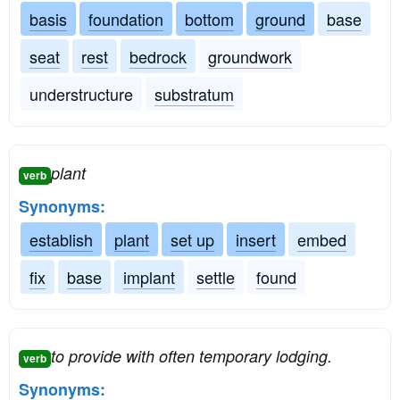
basis
foundation
bottom
ground
base
seat
rest
bedrock
groundwork
understructure
substratum
plant
verb
Synonyms:
establish
plant
set up
insert
embed
fix
base
implant
settle
found
to provide with often temporary lodging.
verb
Synonyms: