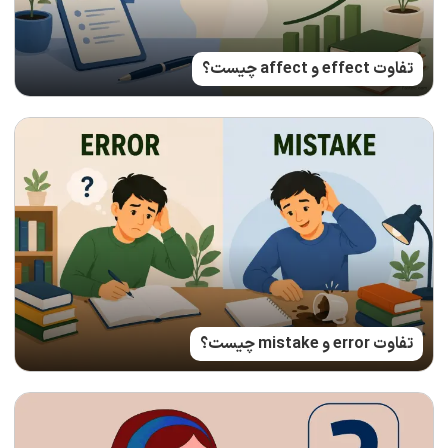
تفاوت effect و affect چیست؟
تفاوت error و mistake چیست؟