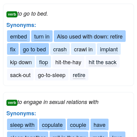
to go to bed.
verb
Synonyms:
embed
turn in
Also used with down: retire
fix
go to bed
crash
crawl in
implant
kip down
flop
hit-the-hay
hit the sack
sack-out
go-to-sleep
retire
to engage in sexual relations with
verb
Synonyms:
sleep with
copulate
couple
have