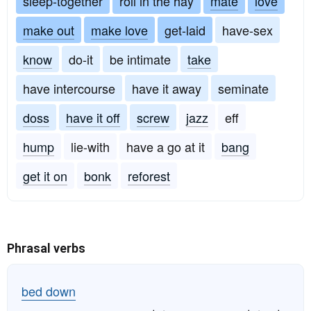
sleep-together
roll in the hay
mate
love
make out
make love
get-laid
have-sex
know
do-it
be intimate
take
have intercourse
have it away
seminate
doss
have it off
screw
jazz
eff
hump
lie-with
have a go at it
bang
get it on
bonk
reforest
Phrasal verbs
bed down