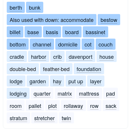
berth
bunk
Also used with down: accommodate
bestow
billet
base
basis
board
bassinet
bottom
channel
domicile
cot
couch
cradle
harbor
crib
davenport
house
double-bed
feather-bed
foundation
lodge
garden
hay
put up
layer
lodging
quarter
matrix
mattress
pad
room
pallet
plot
rollaway
row
sack
stratum
stretcher
twin