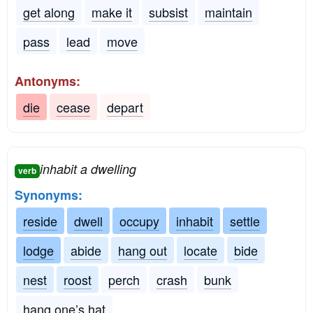
get along
make it
subsist
maintain
pass
lead
move
Antonyms:
die
cease
depart
inhabit a dwelling
verb
Synonyms:
reside
dwell
occupy
inhabit
settle
lodge
abide
hang out
locate
bide
nest
roost
perch
crash
bunk
hang one’s hat