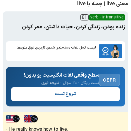
معنی live | جمله با live
verb - intransitive
B1
زنده بودن، زندگی کردن، حیات داشتن، عمر کردن
لیست کامل لغات دسته‌بندی شده‌ی کاربردی فوق متوسط
سطح واقعی لغات انگلیسیت رو بدون!
CEFR
تست رایگان · ۳۰ سوال · نتیجه فوری
شروع تست
He really knows how to live.