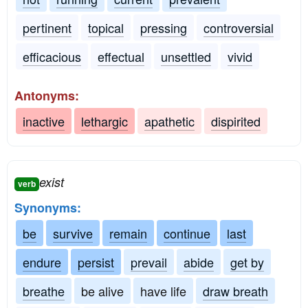
pertinent
topical
pressing
controversial
efficacious
effectual
unsettled
vivid
Antonyms:
inactive
lethargic
apathetic
dispirited
exist
verb
Synonyms:
be
survive
remain
continue
last
endure
persist
prevail
abide
get by
breathe
be alive
have life
draw breath