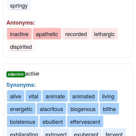
springy
Antonyms:
inactive
apathetic
recorded
lethargic
dispirited
active
adjective
Synonyms:
alive
vital
animate
animated
living
energetic
alacritous
biogenous
blithe
boisterous
ebullient
effervescent
exhilarating
extrovert
exuberant
fervent