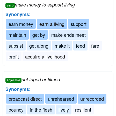
make money to support living
verb
Synonyms:
earn money
earn a living
support
maintain
get by
make ends meet
subsist
get along
make it
feed
fare
profit
acquire a livelihood
not taped or filmed
adjective
Synonyms:
broadcast direct
unrehearsed
unrecorded
bouncy
in the flesh
lively
resilient