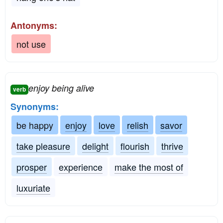
Antonyms:
not use
enjoy being alive
verb
Synonyms:
be happy
enjoy
love
relish
savor
take pleasure
delight
flourish
thrive
prosper
experience
make the most of
luxuriate