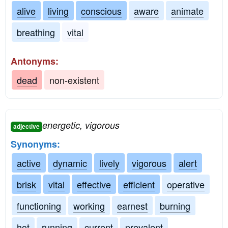
alive
living
conscious
aware
animate
breathing
vital
Antonyms:
dead
non-existent
energetic, vigorous
adjective
Synonyms:
active
dynamic
lively
vigorous
alert
brisk
vital
effective
efficient
operative
functioning
working
earnest
burning
hot
running
current
prevalent