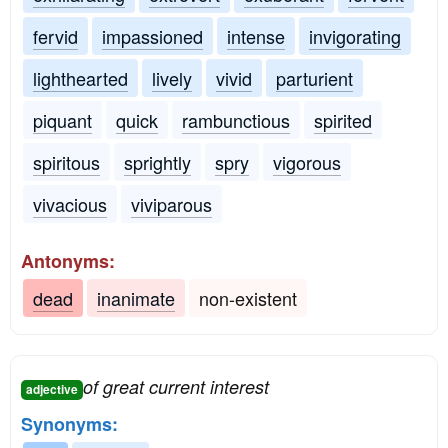
fervid
impassioned
intense
invigorating
lighthearted
lively
vivid
parturient
piquant
quick
rambunctious
spirited
spiritous
sprightly
spry
vigorous
vivacious
viviparous
Antonyms:
dead
inanimate
non-existent
of great current interest
adjective
Synonyms: