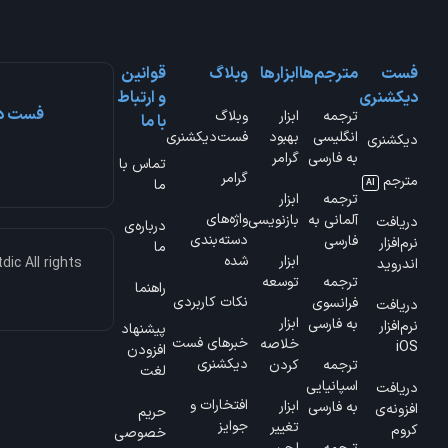
فست
مترجم‌ها
ابزارها
وبلاگ
قوانین
دیکشنری
و ارتباط
فست دی
ترجمه
ابزار
وبلاگ
با ما
انگلیسی
بهبود
فست‌دیکشنری
دیکشنری
به فارسی
گرامر
تماس با
گرامر
مترجم
ما
AI
ترجمه
ابزار
واژه‌های
آلمانی به
بازنویسی
دریافت
درباره‌ی
دسته‌بندی
فارسی
نرم‌افزار
ما
ابزار
شده
ic All rights
اندروید
ترجمه
توسعه
راهنما
نکات کاربردی
فرانسوی
دریافت
ابزار
به فارسی
نرم‌افزار
پیشنهاد
خبرهای فست
خلاصه
iOS
افزودن
دیکشنری
ترجمه
کردن
لغت
اسپانیایی
دریافت
افتخارات و
ابزار
به فارسی
افزونه‌ی
حریم
جوایز
تغییر
کروم
خصوصی