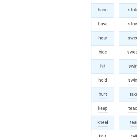
hang
hung
stri
have
had
stri
hear
hear
swe
hide
swe
hid
hit
swi
hit
hold
held
swi
hurt
hurt
tak
keep
kept
tea
kneel
knelt
tea
knit
knit
tell