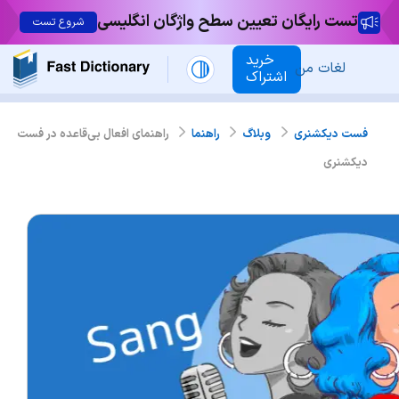
تست رایگان تعیین سطح واژگان انگلیسی
شروع تست
خرید
لغات من
اشتراک
راهنمای افعال بی‌قاعده در فست
فست دیکشنری
وبلاگ
راهنما
دیکشنری