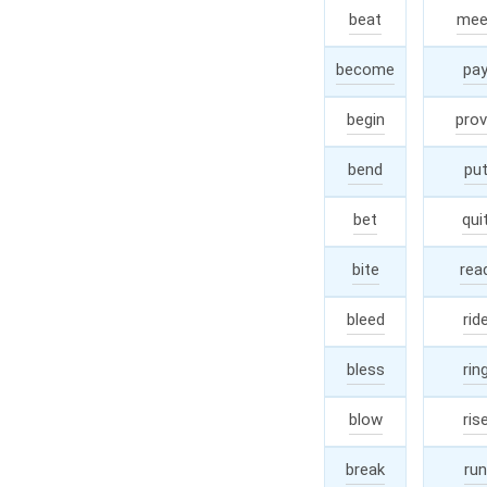
beat
beat
mee
become
becam
pa
begin
bega
pro
bend
bent
pu
bet
bet
qui
bite
bit
rea
bleed
bled
rid
bless
blessed
rin
/
blow
blew
ris
break
brok
run