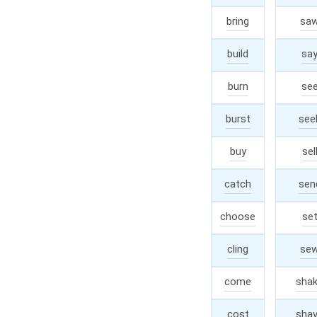
bring
broug
sa
build
built
sa
burn
burnt
se
burst
burst
see
buy
bough
sel
catch
caugh
sen
choose
chos
se
cling
clung
se
come
cam
sha
cost
cost
sha