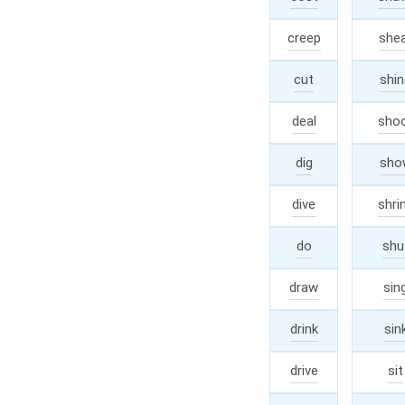
creep
crept
she
cut
cut
shin
deal
dealt
sho
dig
dug
sho
dive
dove
shri
/
di
do
did
shu
draw
drew
sin
drink
dran
sin
drive
drov
sit