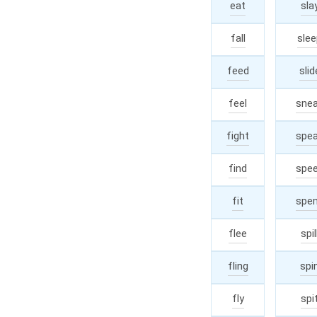
eat
ate
sla
fall
fell
slee
feed
fed
slid
feel
sne
felt
fight
fough
spe
find
foun
spe
fit
spe
fit
flee
fled
spil
fling
flung
spi
fly
flew
spi