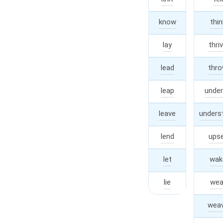
know
knew
thin
lay
thri
laid
lead
thr
led
leap
leaped
unde
/
l
leave
unders
left
lend
lent
ups
let
wak
let
lie
lay
wea
wea