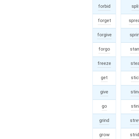
forbid
forba
spli
forget
forgo
spre
forgive
forga
spri
forgo
forwe
sta
freeze
froz
stea
get
got
stic
give
gave
stin
go
went
stin
grind
groun
str
grow
grew
stri