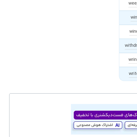
wee
wi
win
withd
wrin
writ